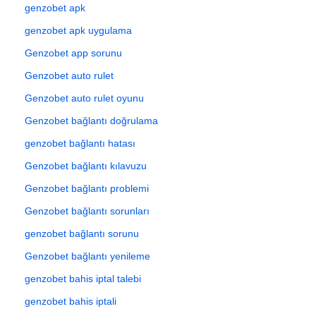
genzobet apk
genzobet apk uygulama
Genzobet app sorunu
Genzobet auto rulet
Genzobet auto rulet oyunu
Genzobet bağlantı doğrulama
genzobet bağlantı hatası
Genzobet bağlantı kılavuzu
Genzobet bağlantı problemi
Genzobet bağlantı sorunları
genzobet bağlantı sorunu
Genzobet bağlantı yenileme
genzobet bahis iptal talebi
genzobet bahis iptali