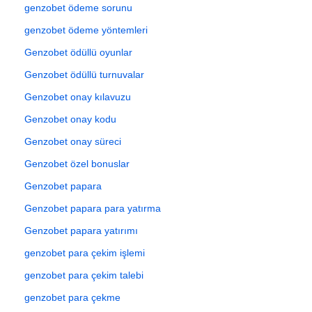
genzobet ödeme sorunu
genzobet ödeme yöntemleri
Genzobet ödüllü oyunlar
Genzobet ödüllü turnuvalar
Genzobet onay kılavuzu
Genzobet onay kodu
Genzobet onay süreci
Genzobet özel bonuslar
Genzobet papara
Genzobet papara para yatırma
Genzobet papara yatırımı
genzobet para çekim işlemi
genzobet para çekim talebi
genzobet para çekme