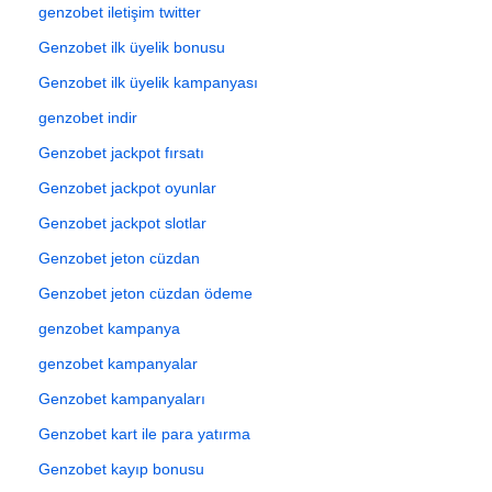
genzobet iletişim twitter
Genzobet ilk üyelik bonusu
Genzobet ilk üyelik kampanyası
genzobet indir
Genzobet jackpot fırsatı
Genzobet jackpot oyunlar
Genzobet jackpot slotlar
Genzobet jeton cüzdan
Genzobet jeton cüzdan ödeme
genzobet kampanya
genzobet kampanyalar
Genzobet kampanyaları
Genzobet kart ile para yatırma
Genzobet kayıp bonusu