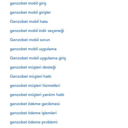
genzobet mobil giriş
genzobet mobil girişler
Genzobet mobil hata
genzobet mobil indir seçeneği
Genzobet mobil sorun
genzobet mobil uygulama
Genzobet mobil uygulama giriş
genzobet müşteri desteği
Genzobet müşteri hattı
genzobet müşteri hizmetleri
genzobet müşteri yardım hattı
genzobet ödeme gecikmesi
genzobet ödeme işlemleri
genzobet ödeme problemi