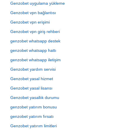
Genzobet uygulama yükleme
Genzobet vpn bağlantısı
Genzobet vpn erişimi
Genzobet vpn giriş rehberi
genzobet whatsapp destek
genzobet whatsapp hattı
genzobet whatsapp iletişim
Genzobet yardım servisi
Genzobet yasal hizmet
Genzobet yasal lisansı
Genzobet yasallık durumu
genzobet yatırım bonusu
genzobet yatırım fırsatı
Genzobet yatırım limitleri