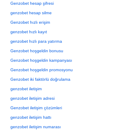
Genzobet hesap şifresi
genzobet hesap silme
Genzobet hızlı erişim
genzobet hızlı kayıt
genzobet hızlı para yatırma
Genzobet hoşgeldin bonusu
Genzobet hoşgeldin kampanyası
Genzobet hoşgeldin promosyonu
Genzobet iki faktörlü doğrulama
genzobet iletişim
genzobet iletişim adresi
Genzobet iletişim çözümleri
genzobet iletişim hattı
genzobet iletişim numarası