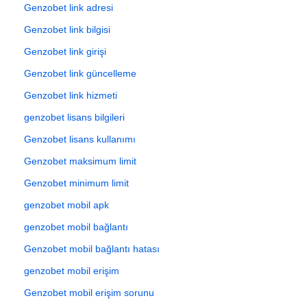
Genzobet link adresi
Genzobet link bilgisi
Genzobet link girişi
Genzobet link güncelleme
Genzobet link hizmeti
genzobet lisans bilgileri
Genzobet lisans kullanımı
Genzobet maksimum limit
Genzobet minimum limit
genzobet mobil apk
genzobet mobil bağlantı
Genzobet mobil bağlantı hatası
genzobet mobil erişim
Genzobet mobil erişim sorunu