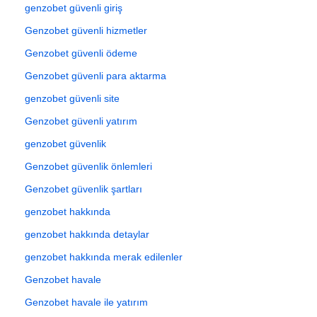
genzobet güvenli giriş
Genzobet güvenli hizmetler
Genzobet güvenli ödeme
Genzobet güvenli para aktarma
genzobet güvenli site
Genzobet güvenli yatırım
genzobet güvenlik
Genzobet güvenlik önlemleri
Genzobet güvenlik şartları
genzobet hakkında
genzobet hakkında detaylar
genzobet hakkında merak edilenler
Genzobet havale
Genzobet havale ile yatırım