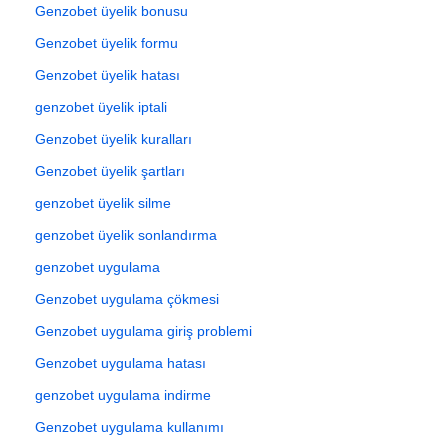
Genzobet üyelik bonusu
Genzobet üyelik formu
Genzobet üyelik hatası
genzobet üyelik iptali
Genzobet üyelik kuralları
Genzobet üyelik şartları
genzobet üyelik silme
genzobet üyelik sonlandırma
genzobet uygulama
Genzobet uygulama çökmesi
Genzobet uygulama giriş problemi
Genzobet uygulama hatası
genzobet uygulama indirme
Genzobet uygulama kullanımı