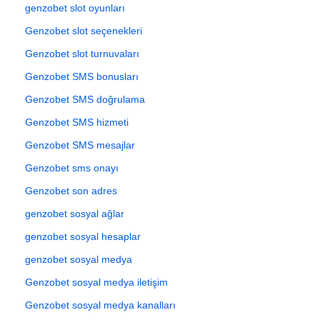
genzobet slot oyunları
Genzobet slot seçenekleri
Genzobet slot turnuvaları
Genzobet SMS bonusları
Genzobet SMS doğrulama
Genzobet SMS hizmeti
Genzobet SMS mesajlar
Genzobet sms onayı
Genzobet son adres
genzobet sosyal ağlar
genzobet sosyal hesaplar
genzobet sosyal medya
Genzobet sosyal medya iletişim
Genzobet sosyal medya kanalları