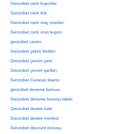
Genzobet canlı kuponlar
Genzobet canlı link
Genzobet canlı maç oranları
Genzobet canlı oran kupon
genzobet casino
Genzobet çekim limitleri
Genzobet çevrim şartı
Genzobet çevrim şartları
Genzobet Curacao lisansı
genzobet deneme bonusu
Genzobet deneme bonusu talebi
Genzobet destek hattı
Genzobet destek merkezi
Genzobet discount bonusu