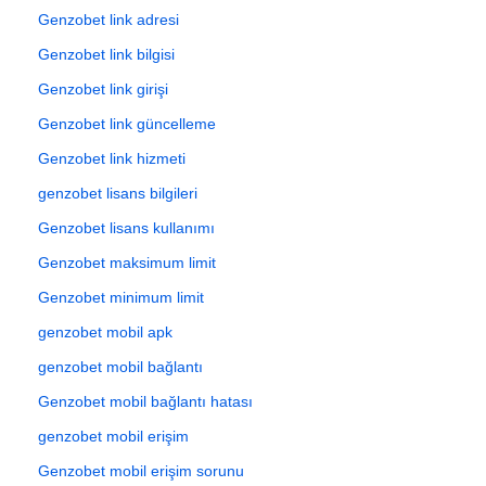
Genzobet link adresi
Genzobet link bilgisi
Genzobet link girişi
Genzobet link güncelleme
Genzobet link hizmeti
genzobet lisans bilgileri
Genzobet lisans kullanımı
Genzobet maksimum limit
Genzobet minimum limit
genzobet mobil apk
genzobet mobil bağlantı
Genzobet mobil bağlantı hatası
genzobet mobil erişim
Genzobet mobil erişim sorunu