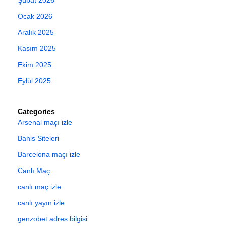
Ocak 2026
Aralık 2025
Kasım 2025
Ekim 2025
Eylül 2025
Categories
Arsenal maçı izle
Bahis Siteleri
Barcelona maçı izle
Canlı Maç
canlı maç izle
canlı yayın izle
genzobet adres bilgisi