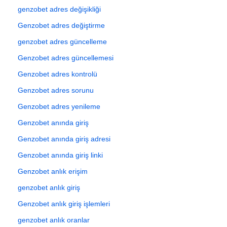
genzobet adres değişikliği
Genzobet adres değiştirme
genzobet adres güncelleme
Genzobet adres güncellemesi
Genzobet adres kontrolü
Genzobet adres sorunu
Genzobet adres yenileme
Genzobet anında giriş
Genzobet anında giriş adresi
Genzobet anında giriş linki
Genzobet anlık erişim
genzobet anlık giriş
Genzobet anlık giriş işlemleri
genzobet anlık oranlar