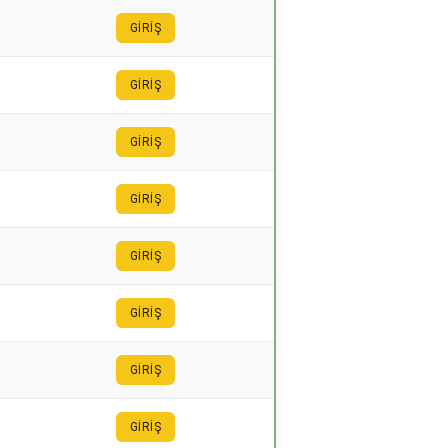
GİRİŞ
GİRİŞ
GİRİŞ
GİRİŞ
GİRİŞ
GİRİŞ
GİRİŞ
GİRİŞ