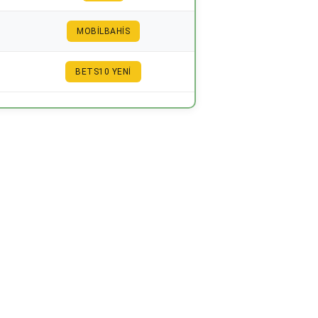
MOBILBAHIS
BETS10 YENI