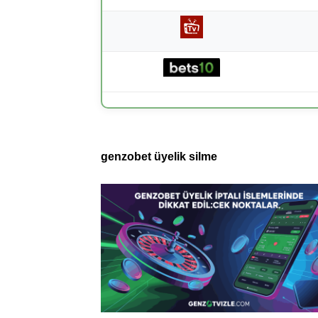
genzobet üyelik silme