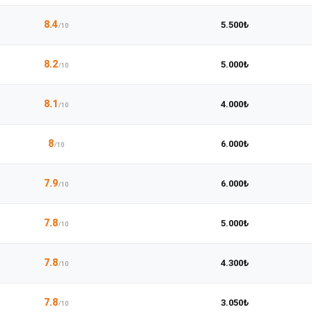
8.4
5.500₺
/10
8.2
5.000₺
/10
8.1
4.000₺
/10
8
6.000₺
/10
7.9
6.000₺
/10
7.8
5.000₺
/10
7.8
4.300₺
/10
7.8
3.050₺
/10