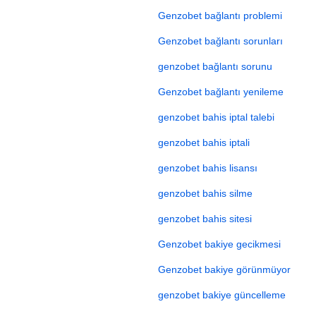
Genzobet bağlantı problemi
Genzobet bağlantı sorunları
genzobet bağlantı sorunu
Genzobet bağlantı yenileme
genzobet bahis iptal talebi
genzobet bahis iptali
genzobet bahis lisansı
genzobet bahis silme
genzobet bahis sitesi
Genzobet bakiye gecikmesi
Genzobet bakiye görünmüyor
genzobet bakiye güncelleme