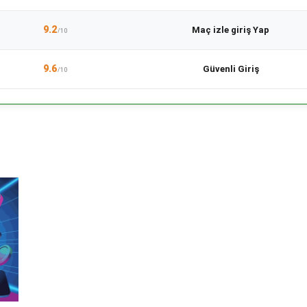
9.2
Maç izle giriş Yap
/10
9.6
Güvenli Giriş
/10