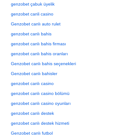
genzobet çabuk üyelik
genzobet canli casino
Genzobet canlı auto rulet
genzobet canlı bahis
genzobet canlı bahis firması
genzobet canlı bahis oranları
Genzobet canlı bahis seçenekleri
Genzobet canlı bahisler
genzobet canlı casino
genzobet canlı casino bölümü
genzobet canlı casino oyunları
genzobet canlı destek
genzobet canlı destek hizmeti
Genzobet canlı futbol