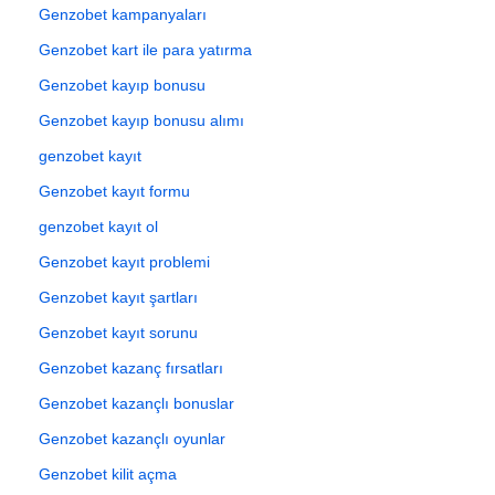
Genzobet kampanyaları
Genzobet kart ile para yatırma
Genzobet kayıp bonusu
Genzobet kayıp bonusu alımı
genzobet kayıt
Genzobet kayıt formu
genzobet kayıt ol
Genzobet kayıt problemi
Genzobet kayıt şartları
Genzobet kayıt sorunu
Genzobet kazanç fırsatları
Genzobet kazançlı bonuslar
Genzobet kazançlı oyunlar
Genzobet kilit açma