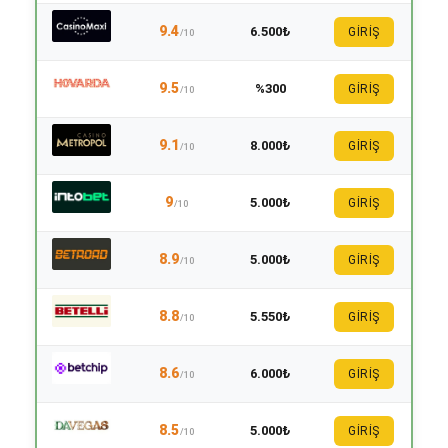
9.4
6.500₺
GİRİŞ
/10
9.5
%300
GİRİŞ
/10
9.1
8.000₺
GİRİŞ
/10
9
5.000₺
GİRİŞ
/10
8.9
5.000₺
GİRİŞ
/10
8.8
5.550₺
GİRİŞ
/10
8.6
6.000₺
GİRİŞ
/10
8.5
5.000₺
GİRİŞ
/10