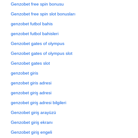
Genzobet free spin bonusu
Genzobet free spin slot bonusları
genzobet futbol bahis
genzobet futbol bahisleri
Genzobet gates of olympus
Genzobet gates of olympus slot
Genzobet gates slot
genzobet giris
genzobet giris adresi
genzobet giriş adresi
genzobet giriş adresi bilgileri
Genzobet giriş arayüzü
Genzobet giriş ekranı
Genzobet giriş engeli