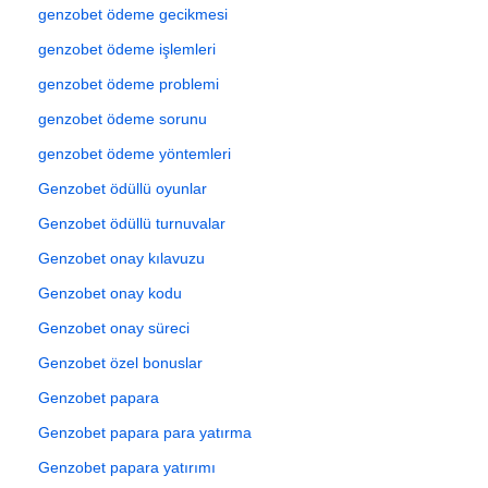
genzobet ödeme gecikmesi
genzobet ödeme işlemleri
genzobet ödeme problemi
genzobet ödeme sorunu
genzobet ödeme yöntemleri
Genzobet ödüllü oyunlar
Genzobet ödüllü turnuvalar
Genzobet onay kılavuzu
Genzobet onay kodu
Genzobet onay süreci
Genzobet özel bonuslar
Genzobet papara
Genzobet papara para yatırma
Genzobet papara yatırımı