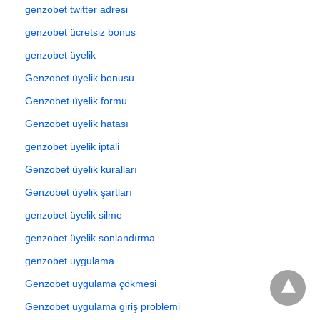
genzobet twitter adresi
genzobet ücretsiz bonus
genzobet üyelik
Genzobet üyelik bonusu
Genzobet üyelik formu
Genzobet üyelik hatası
genzobet üyelik iptali
Genzobet üyelik kuralları
Genzobet üyelik şartları
genzobet üyelik silme
genzobet üyelik sonlandırma
genzobet uygulama
Genzobet uygulama çökmesi
Genzobet uygulama giriş problemi