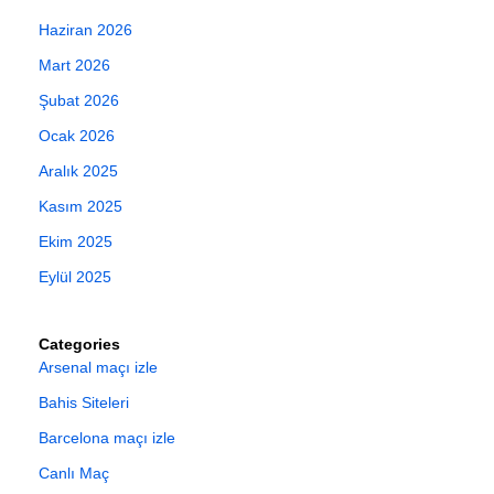
Haziran 2026
Mart 2026
Şubat 2026
Ocak 2026
Aralık 2025
Kasım 2025
Ekim 2025
Eylül 2025
Categories
Arsenal maçı izle
Bahis Siteleri
Barcelona maçı izle
Canlı Maç