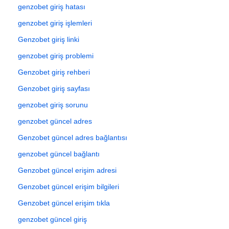
genzobet giriş hatası
genzobet giriş işlemleri
Genzobet giriş linki
genzobet giriş problemi
Genzobet giriş rehberi
Genzobet giriş sayfası
genzobet giriş sorunu
genzobet güncel adres
Genzobet güncel adres bağlantısı
genzobet güncel bağlantı
Genzobet güncel erişim adresi
Genzobet güncel erişim bilgileri
Genzobet güncel erişim tıkla
genzobet güncel giriş