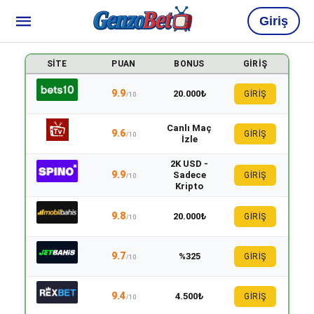
Giriş
SITE
PUAN
BONUS
GIRIŞ
9.9
20.000₺
GİRİŞ
/10
Canlı Maç
9.6
GİRİŞ
/10
İzle
2K USD -
9.9
Sadece
GİRİŞ
/10
Kripto
9.8
20.000₺
GİRİŞ
/10
9.7
%325
GİRİŞ
/10
9.4
4.500₺
GİRİŞ
/10