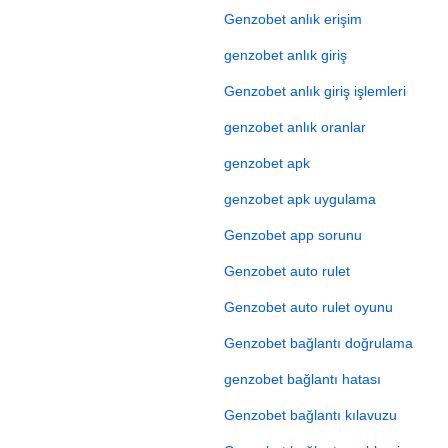
Genzobet anlık erişim
genzobet anlık giriş
Genzobet anlık giriş işlemleri
genzobet anlık oranlar
genzobet apk
genzobet apk uygulama
Genzobet app sorunu
Genzobet auto rulet
Genzobet auto rulet oyunu
Genzobet bağlantı doğrulama
genzobet bağlantı hatası
Genzobet bağlantı kılavuzu