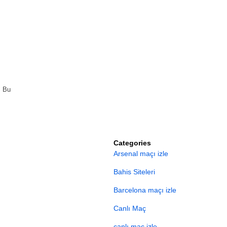
. Bu
Categories
Arsenal maçı izle
Bahis Siteleri
Barcelona maçı izle
Canlı Maç
canlı maç izle