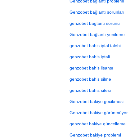
Genzobet bağlantı problemi
Genzobet bağlantı sorunları
genzobet bağlantı sorunu
Genzobet bağlantı yenileme
genzobet bahis iptal talebi
genzobet bahis iptali
genzobet bahis lisansı
genzobet bahis silme
genzobet bahis sitesi
Genzobet bakiye gecikmesi
Genzobet bakiye görünmüyor
genzobet bakiye güncelleme
Genzobet bakiye problemi